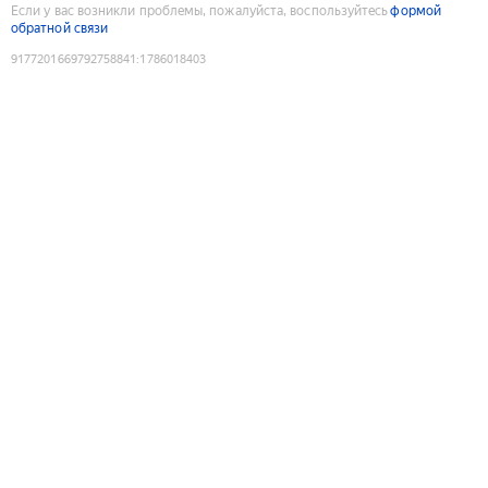
Если у вас возникли проблемы, пожалуйста, воспользуйтесь
формой
обратной связи
9177201669792758841
:
1786018403