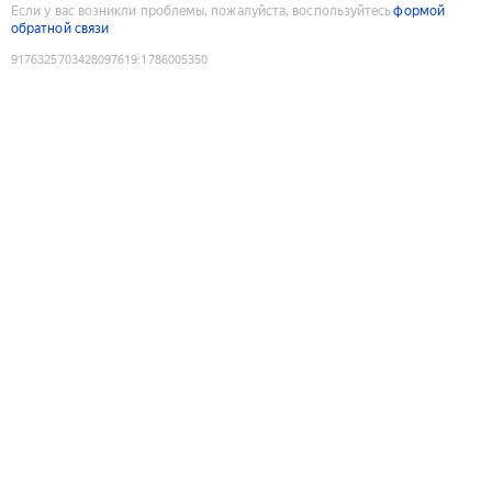
Если у вас возникли проблемы, пожалуйста, воспользуйтесь
формой
обратной связи
9176325703428097619
:
1786005350