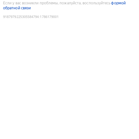
Если у вас возникли проблемы, пожалуйста, воспользуйтесь
формой
обратной связи
9187979225305584794
:
1786179001