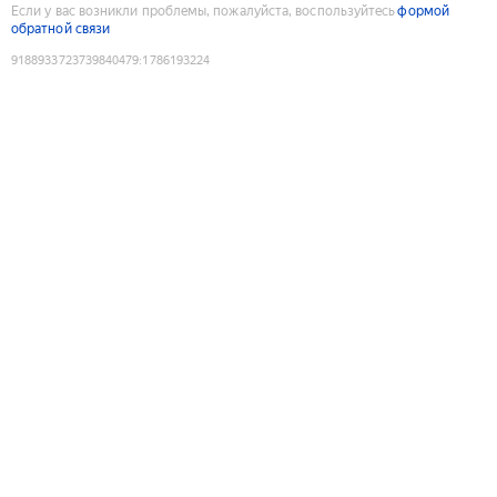
Если у вас возникли проблемы, пожалуйста, воспользуйтесь
формой
обратной связи
9188933723739840479
:
1786193224