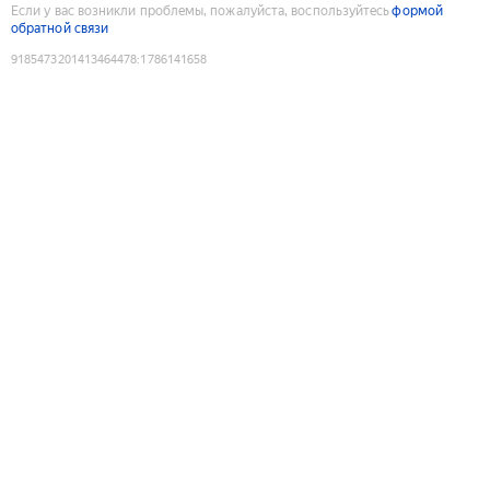
Если у вас возникли проблемы, пожалуйста, воспользуйтесь
формой
обратной связи
9185473201413464478
:
1786141658