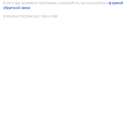
Если у вас возникли проблемы, пожалуйста, воспользуйтесь
формой
обратной связи
9185435617832364183
:
1786141098