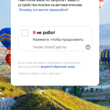
Нам очень жаль, но запросы с вашего
устройства похожи на автоматические.
Почему это могло произойти?
Я не робот
Нажмите, чтобы продолжить
Yandex SmartCaptcha
Если у вас возникли проблемы, пожалуйста,
воспользуйтесь
формой обратной связи
9184423116066171248
:
1786126011