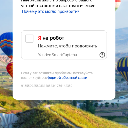
Нам очень жаль, но запросы с вашего
устройства похожи на автоматические.
Почему это могло произойти?
Я не робот
Нажмите, чтобы продолжить
Yandex SmartCaptcha
Если у вас возникли проблемы, пожалуйста,
воспользуйтесь
формой обратной связи
9185520258283140543
:
1786142359