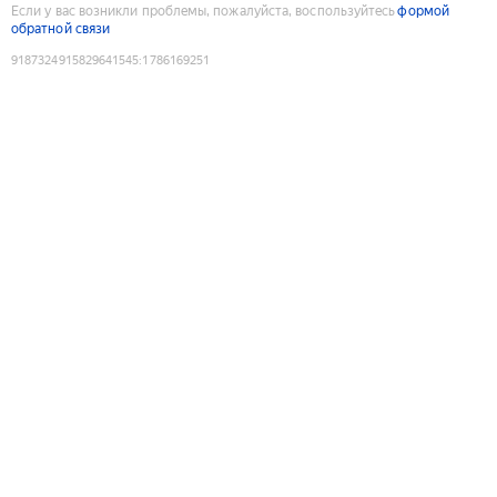
Если у вас возникли проблемы, пожалуйста, воспользуйтесь
формой
обратной связи
9187324915829641545
:
1786169251