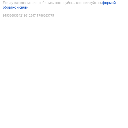
Если у вас возникли проблемы, пожалуйста, воспользуйтесь
формой
обратной связи
9193668354219612547
:
1786263775