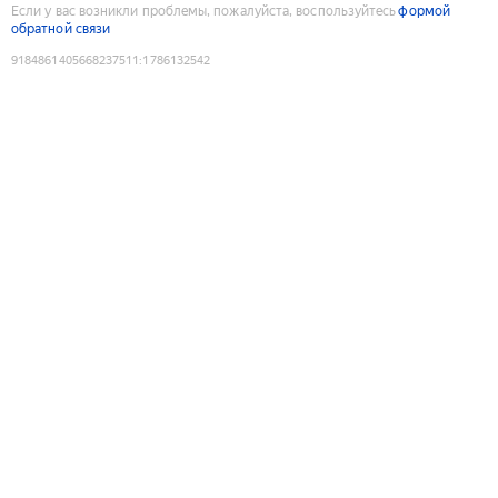
Если у вас возникли проблемы, пожалуйста, воспользуйтесь
формой
обратной связи
9184861405668237511
:
1786132542