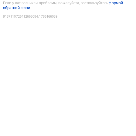
Если у вас возникли проблемы, пожалуйста, воспользуйтесь
формой
обратной связи
9187110726412668084
:
1786166059