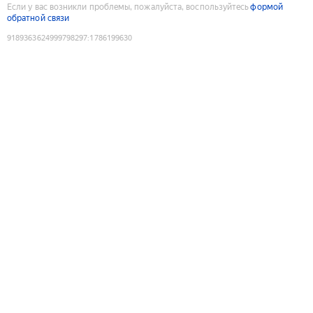
Если у вас возникли проблемы, пожалуйста, воспользуйтесь
формой
обратной связи
9189363624999798297
:
1786199630