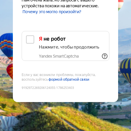
Нам очень жаль, но запросы с вашего
устройства похожи на автоматические.
Почему это могло произойти?
Я не робот
Нажмите, чтобы продолжить
Yandex SmartCaptcha
Если у вас возникли проблемы, пожалуйста,
воспользуйтесь
формой обратной связи
9192972269206124055
:
1786253403