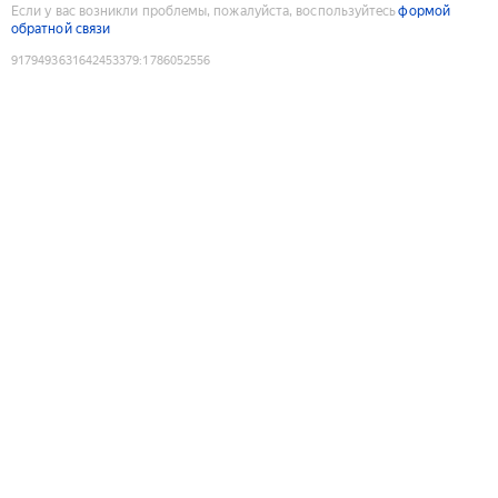
Если у вас возникли проблемы, пожалуйста, воспользуйтесь
формой
обратной связи
9179493631642453379
:
1786052556