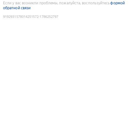
Если у вас возникли проблемы, пожалуйста, воспользуйтесь
формой
обратной связи
9192931578014251572
:
1786252797