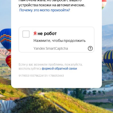
Нам очень жаль, но запросы с вашего
устройства похожи на автоматические.
Почему это могло произойти?
Я не робот
Нажмите, чтобы продолжить
Yandex SmartCaptcha
Если у вас возникли проблемы, пожалуйста,
воспользуйтесь
формой обратной связи
9179553155796224131
:
1786053443