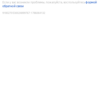
Если у вас возникли проблемы, пожалуйста, воспользуйтесь
формой
обратной связи
9180270530024899767
:
1786064132