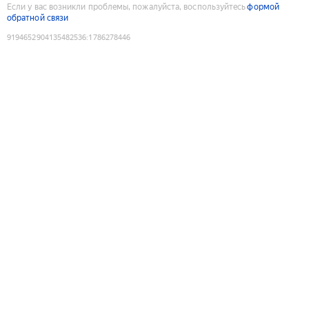
Если у вас возникли проблемы, пожалуйста, воспользуйтесь
формой
обратной связи
9194652904135482536
:
1786278446