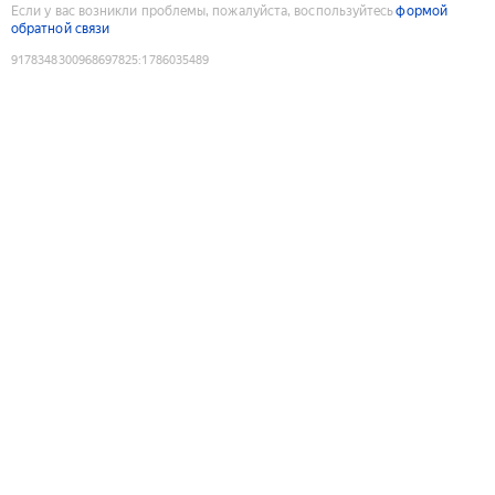
Если у вас возникли проблемы, пожалуйста, воспользуйтесь
формой
обратной связи
9178348300968697825
:
1786035489