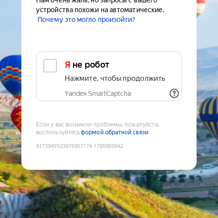
Нам очень жаль, но запросы с вашего
устройства похожи на автоматические.
Почему это могло произойти?
Я не робот
Нажмите, чтобы продолжить
Yandex SmartCaptcha
Если у вас возникли проблемы, пожалуйста,
воспользуйтесь
формой обратной связи
9173949523976957174
:
1785969942