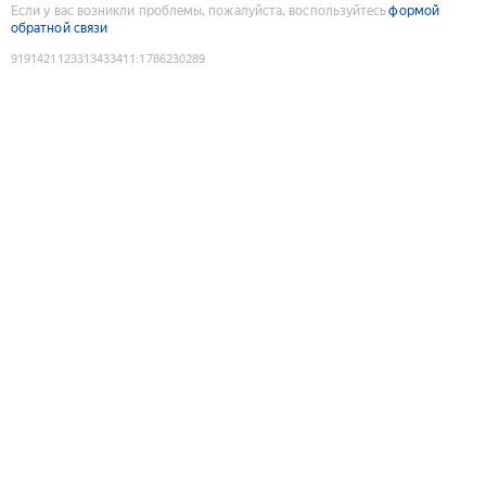
Если у вас возникли проблемы, пожалуйста, воспользуйтесь
формой
обратной связи
9191421123313433411
:
1786230289