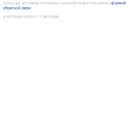
Если у вас возникли проблемы, пожалуйста, воспользуйтесь
формой
обратной связи
9185735606129550311
:
1786145568