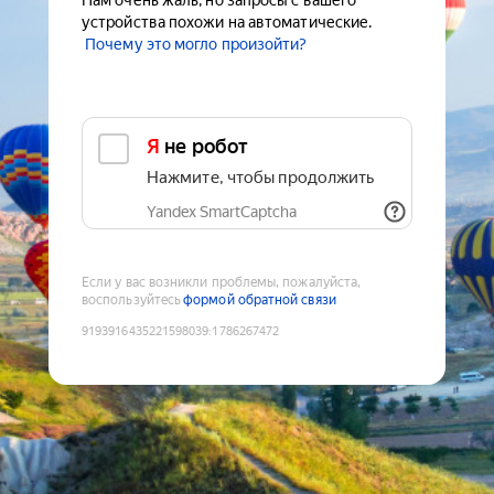
Нам очень жаль, но запросы с вашего
устройства похожи на автоматические.
Почему это могло произойти?
Я не робот
Нажмите, чтобы продолжить
Yandex SmartCaptcha
Если у вас возникли проблемы, пожалуйста,
воспользуйтесь
формой обратной связи
9193916435221598039
:
1786267472