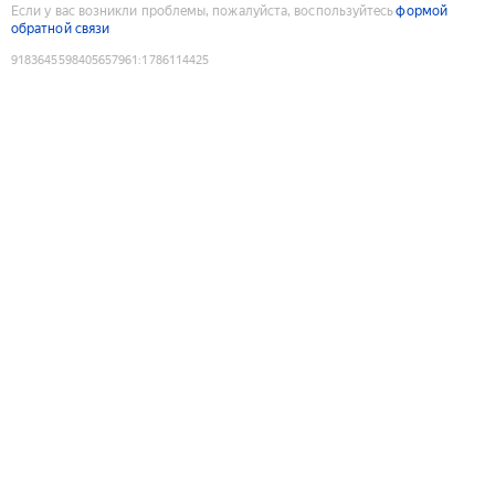
Если у вас возникли проблемы, пожалуйста, воспользуйтесь
формой
обратной связи
9183645598405657961
:
1786114425