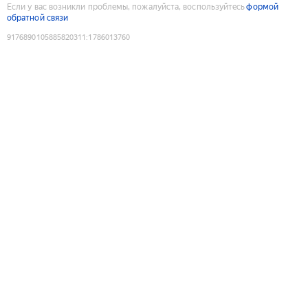
Если у вас возникли проблемы, пожалуйста, воспользуйтесь
формой
обратной связи
9176890105885820311
:
1786013760