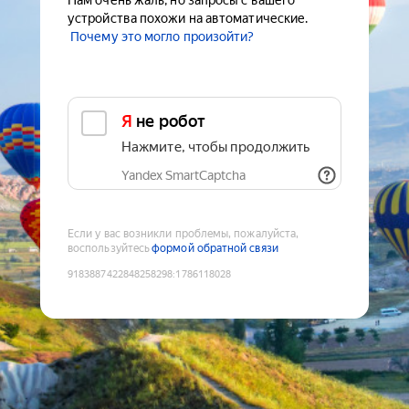
Нам очень жаль, но запросы с вашего
устройства похожи на автоматические.
Почему это могло произойти?
Я не робот
Нажмите, чтобы продолжить
Yandex SmartCaptcha
Если у вас возникли проблемы, пожалуйста,
воспользуйтесь
формой обратной связи
9183887422848258298
:
1786118028