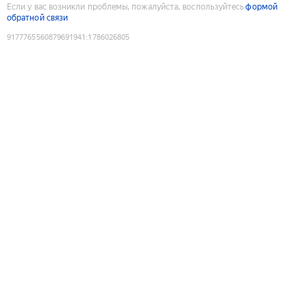
Если у вас возникли проблемы, пожалуйста, воспользуйтесь
формой
обратной связи
9177765560879691941
:
1786026805