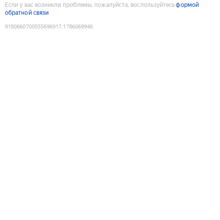
Если у вас возникли проблемы, пожалуйста, воспользуйтесь
формой
обратной связи
9180660700555696917
:
1786069946