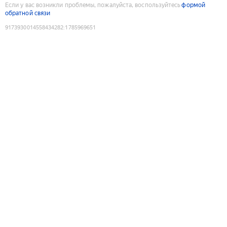
Если у вас возникли проблемы, пожалуйста, воспользуйтесь
формой
обратной связи
9173930014558434282
:
1785969651