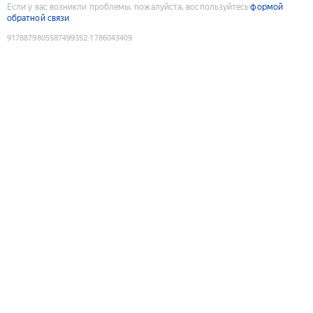
Если у вас возникли проблемы, пожалуйста, воспользуйтесь
формой
обратной связи
9178879805587499352
:
1786043409