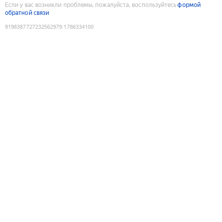
Если у вас возникли проблемы, пожалуйста, воспользуйтесь
формой
обратной связи
9198387727232562979
:
1786334100