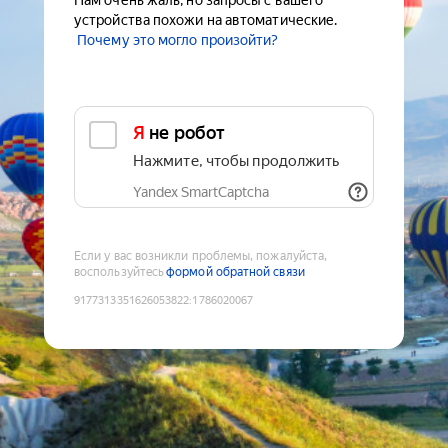
Нам очень жаль, но запросы с вашего
устройства похожи на автоматические.
Почему это могло произойти?
Я не робот
Нажмите, чтобы продолжить
Yandex SmartCaptcha
Если у вас возникли проблемы, пожалуйста,
воспользуйтесь
формой обратной связи
9177313351626053822
:
1786020067