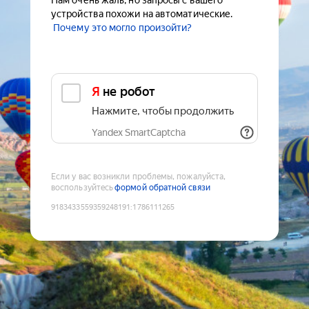
Нам очень жаль, но запросы с вашего
устройства похожи на автоматические.
Почему это могло произойти?
Я не робот
Нажмите, чтобы продолжить
Yandex SmartCaptcha
Если у вас возникли проблемы, пожалуйста,
воспользуйтесь
формой обратной связи
9183433559359248191
:
1786111265