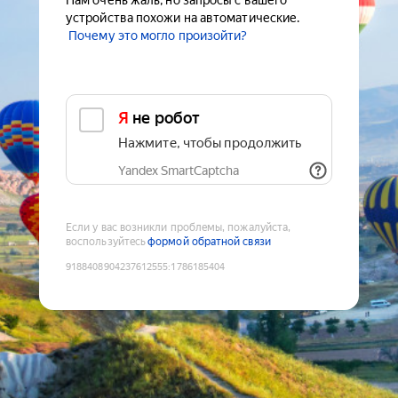
Нам очень жаль, но запросы с вашего
устройства похожи на автоматические.
Почему это могло произойти?
Я не робот
Нажмите, чтобы продолжить
Yandex SmartCaptcha
Если у вас возникли проблемы, пожалуйста,
воспользуйтесь
формой обратной связи
9188408904237612555
:
1786185404