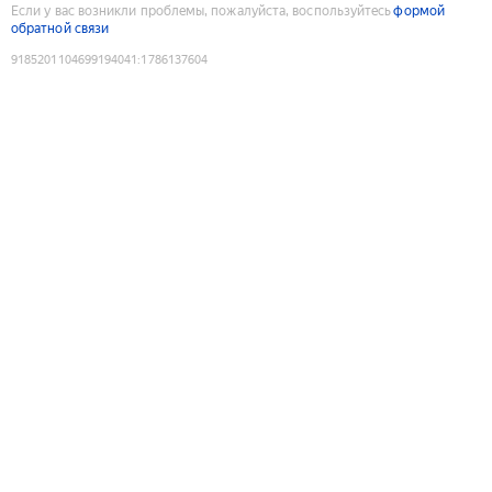
Если у вас возникли проблемы, пожалуйста, воспользуйтесь
формой
обратной связи
9185201104699194041
:
1786137604