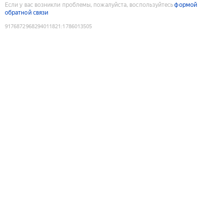
Если у вас возникли проблемы, пожалуйста, воспользуйтесь
формой
обратной связи
9176872968294011821
:
1786013505