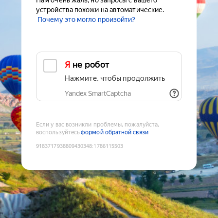
Нам очень жаль, но запросы с вашего
устройства похожи на автоматические.
Почему это могло произойти?
Я не робот
Нажмите, чтобы продолжить
Yandex SmartCaptcha
Если у вас возникли проблемы, пожалуйста,
воспользуйтесь
формой обратной связи
9183717938809430348
:
1786115503