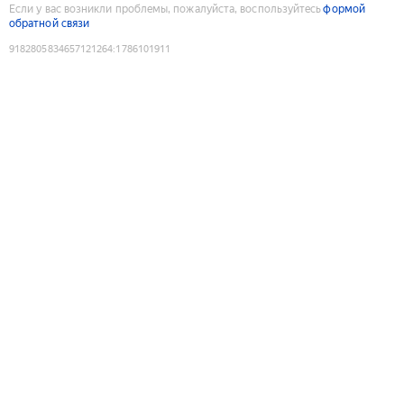
Если у вас возникли проблемы, пожалуйста, воспользуйтесь
формой
обратной связи
9182805834657121264
:
1786101911