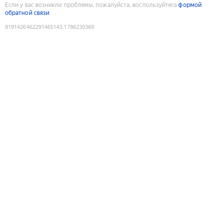
Если у вас возникли проблемы, пожалуйста, воспользуйтесь
формой
обратной связи
9191426462291465143
:
1786230369