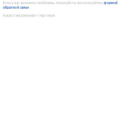
Если у вас возникли проблемы, пожалуйста, воспользуйтесь
формой
обратной связи
9183617360339040487
:
1786114004