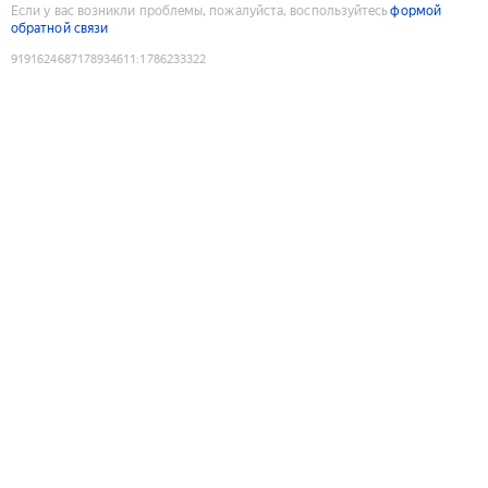
Если у вас возникли проблемы, пожалуйста, воспользуйтесь
формой
обратной связи
9191624687178934611
:
1786233322