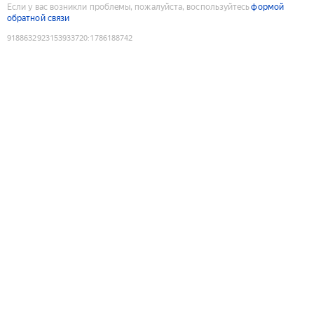
Если у вас возникли проблемы, пожалуйста, воспользуйтесь
формой
обратной связи
9188632923153933720
:
1786188742