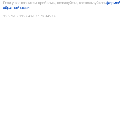
Если у вас возникли проблемы, пожалуйста, воспользуйтесь
формой
обратной связи
9185761631953643287
:
1786145956