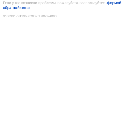
Если у вас возникли проблемы, пожалуйста, воспользуйтесь
формой
обратной связи
9180991791196582837
:
1786074880