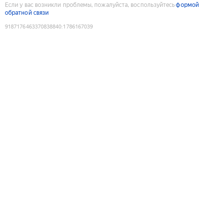
Если у вас возникли проблемы, пожалуйста, воспользуйтесь
формой
обратной связи
9187176463370838840
:
1786167039