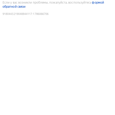
Если у вас возникли проблемы, пожалуйста, воспользуйтесь
формой
обратной связи
9180443219048844117
:
1786066706