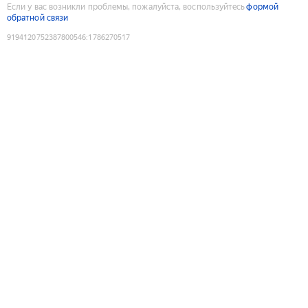
Если у вас возникли проблемы, пожалуйста, воспользуйтесь
формой
обратной связи
9194120752387800546
:
1786270517