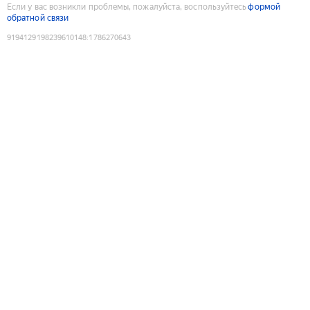
Если у вас возникли проблемы, пожалуйста, воспользуйтесь
формой
обратной связи
9194129198239610148
:
1786270643