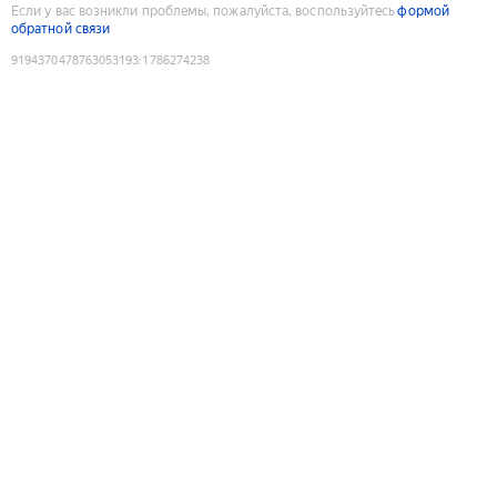
Если у вас возникли проблемы, пожалуйста, воспользуйтесь
формой
обратной связи
9194370478763053193
:
1786274238